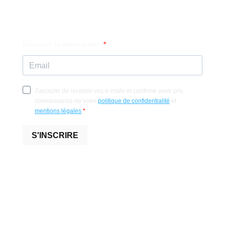
Recevoir la Newsletter !
J'accepte de recevoir vos e-mails et confirme avoir pris
connaissance de votre
politique de confidentialité
et
mentions légales
.
S'INSCRIRE